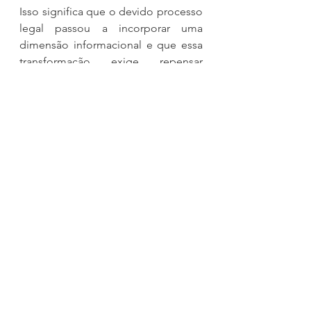
Isso significa que o devido processo 
legal passou a incorporar uma 
dimensão informacional e que essa 
transformação exige repensar 
diversos institutos tradicionais, tais 
como:
publicidade;
acesso processual;
disponibilização de 
documentos;
indexação;
preservação digital;
anonimização;
gestão de dados judiciais;
interoperabilidade entre 
sistemas.