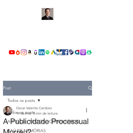
OSCAR VALENTE
CARDOSO
Post
Todos os posts
Oscar Valente Cardoso
Todos os posts
19 de mai.
5 min de leitura
A Publicidade Processual
ARTIGOS - TEXTOS - COMENTÁRIOS
Morreu?
BAÚ DE MEMÓRIAS