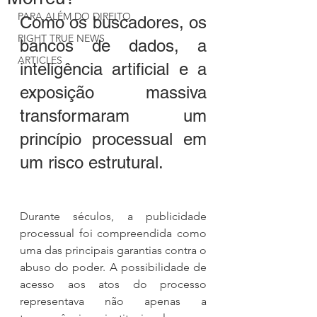
PARA ALÉM DO DIREITO
Como os buscadores, os 
RIGHT TRUE NEWS
bancos de dados, a 
ARTICLES
inteligência artificial e a 
exposição massiva 
transformaram um 
princípio processual em 
um risco estrutural.
Durante séculos, a publicidade 
processual foi compreendida como 
uma das principais garantias contra o 
abuso do poder. A possibilidade de 
acesso aos atos do processo 
representava não apenas a 