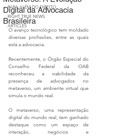
PARA ALÉM DO DIREITO
Digital da Advocacia
RIGHT TRUE NEWS
Brasileira
ARTICLES
O avanço tecnológico tem moldado 
diversas profissões, entre as quais 
está a advocacia.
Recentemente, o Órgão Especial do 
Conselho Federal da OAB 
reconheceu a viabilidade da 
presença de advogados no 
metaverso, um ambiente virtual que 
simula o mundo real.
O metaverso, uma representação 
digital do mundo real, tem ganhado 
destaque como um espaço de 
interação, negócios e 