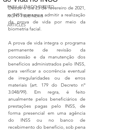
PARA ALÉM DO DIREITO
Desde o dia 23 de fevereiro de 2021, 
o INSS passou a admitir a realização 
RIGHT TRUE NEWS
da prova de vida por meio da 
ARTICLES
biometria facial.
A prova de vida integra o programa 
permanente de revisão da 
concessão e da manutenção dos 
benefícios administrados pelo INSS, 
para verificar a ocorrência eventual 
de irregularidades ou de erros 
materiais (art. 179 do Decreto nº 
3.048/99). Em regra, é feito 
anualmente pelos beneficiários de 
prestações pagas pelo INSS, de 
forma presencial em uma agência 
do INSS ou no banco de 
recebimento do benefício, sob pena 