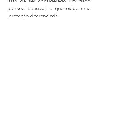
fato de ser considerado um dado 
pessoal sensível, o que exige uma 
proteção diferenciada.
Artigo também publicado no 
Jusbrasil (
clique aqui
) e no Jus 
Navigandi (
clique aqui
).
LGPD
Lei Geral de Proteção de Dados
Lei 13.709/2018
ARTIGOS - TEXTOS - COMENTÁRIOS