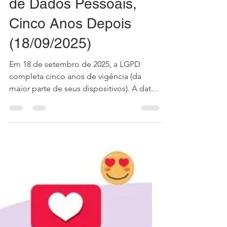
Oscar Valente Cardoso
18 de set. de 2025
5 min de leitura
Lei Geral de Proteção
de Dados Pessoais,
Cinco Anos Depois
(18/09/2025)
Em 18 de setembro de 2025, a LGPD
completa cinco anos de vigência (da
maior parte de seus dispositivos). A data
importa por dois motivos: Primeiro,
porque encerra um ciclo de implantação
que começou em 18/09/2020 e
consolidou a proteção de dados como
um direito fundamental no país, inclusive