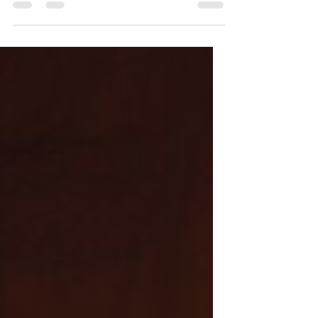
Silenciosa do Processo Civil
Contemporâneo Grande parte da
doutrina ainda interpreta a Lei Geral de
Proteção de Dados Pessoais )LGPD - Lei
nº 13.709/2018) como um texto legal
essencialmente administrativo. Nessa
perspectiva, a LGPD seria voltada
principalmente à regulação de empresas,
plataformas digitais, políticas de
privacidade, segurança da informação e
tratamento econômico de dados
pessoais. Porém, essa leitur