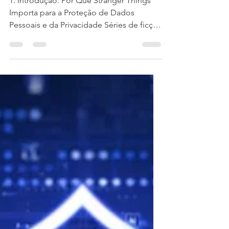
Dados Pessoais,
Controle e Autonomia
1. Introdução: Por Que Stranger Things
Importa para a Proteção de Dados
Pessoais e da Privacidade Séries de ficção
científica frequentemente funcionam
como laboratórios narrativos para discutir
problemas jurídicos reais antes mesmo
de eles se consolidarem na prática social.
Stranger Things , embora ambientada nos
anos 1980, por ter sido elaborado e
produzido recentemente, apresenta uma
arquitetura de poder, vigilância e
experimentação que dialoga de forma
atual com os desafi