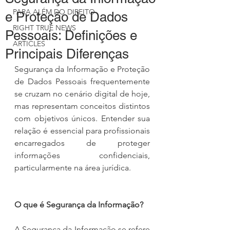
PARA ALÉM DO DIREITO
e Proteção de Dados
RIGHT TRUE NEWS
Pessoais: Definições e
ARTICLES
Principais Diferenças
Segurança da Informação e Proteção 
de Dados Pessoais frequentemente 
se cruzam no cenário digital de hoje, 
mas representam conceitos distintos 
com objetivos únicos. Entender sua 
relação é essencial para profissionais 
encarregados de proteger 
informações confidenciais, 
particularmente na área jurídica.
O que é Segurança da Informação?
A Segurança da Informação se refere 