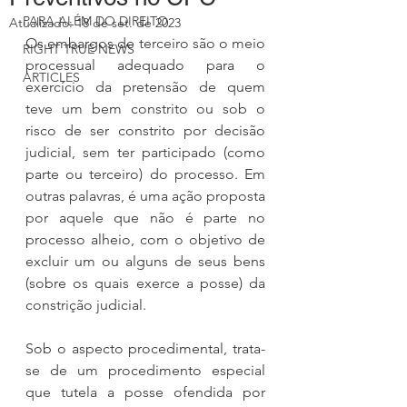
PARA ALÉM DO DIREITO
Atualizado:
18 de set. de 2023
Os embargos de terceiro são o meio 
RIGHT TRUE NEWS
processual adequado para o 
ARTICLES
exercício da pretensão de quem 
teve um bem constrito ou sob o 
risco de ser constrito por decisão 
judicial, sem ter participado (como 
parte ou terceiro) do processo. Em 
outras palavras, é uma ação proposta 
por aquele que não é parte no 
processo alheio, com o objetivo de 
excluir um ou alguns de seus bens 
(sobre os quais exerce a posse) da 
constrição judicial.
Sob o aspecto procedimental, trata-
se de um procedimento especial 
que tutela a posse ofendida por 