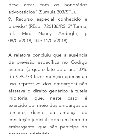
deve arcar com os honorários 
advocatícios” (Súmula 303/STJ).
9. Recurso especial conhecido e 
provido” (REsp 1726186/RS, 3ª Turma, 
rel. Min. Nancy Andrighi, j. 
08/05/2018, DJe 11/05/2018).
A relatora concluiu que a ausência 
da previsão específica no Código 
anterior (e que o fato de o art. 1.046 
do CPC/73 fazer menção apenas ao 
uso repressivo dos embargos) não 
afastava o direito genérico à tutela 
inibitória, que, neste caso, é 
exercido por meio dos embargos de 
terceiro, diante da ameaça de 
constrição judicial sobre um bem do 
embargante, que não participa do 
processo originário.