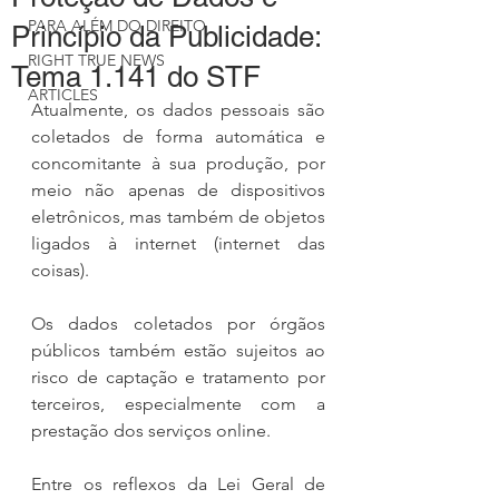
PARA ALÉM DO DIREITO
Princípio da Publicidade:
RIGHT TRUE NEWS
Tema 1.141 do STF
ARTICLES
Atualmente, os dados pessoais são 
coletados de forma automática e 
concomitante à sua produção, por 
meio não apenas de dispositivos 
eletrônicos, mas também de objetos 
ligados à internet (internet das 
coisas).
Os dados coletados por órgãos 
públicos também estão sujeitos ao 
risco de captação e tratamento por 
terceiros, especialmente com a 
prestação dos serviços online.
Entre os reflexos da Lei Geral de 