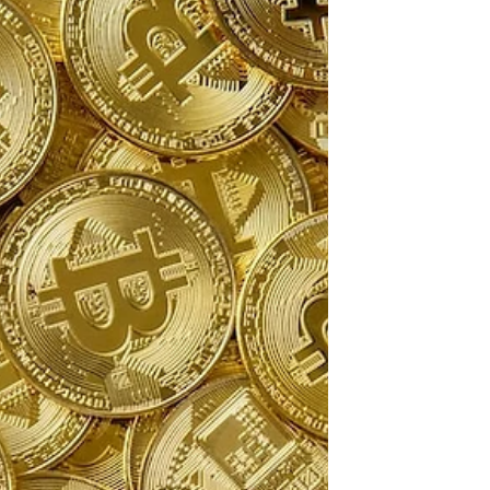
Criptomoedas
A entrada em vigor da Lei nº 14.478/2022
(Lei das Criptomoedas) marcou um
momento significativo na regulação dos
ativos virtuais no...