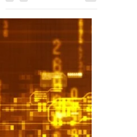
Entendendo a
Definição de Ativo
Virtual na Lei das
Criptomoedas
A evolução do mercado financeiro trouxe
consigo uma série de inovações, entre as
quais se destacam os ativos virtuais. No
Brasil, a Lei...