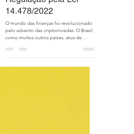
9 de out. de 2023
3 min de leitura
A Evolução das
Criptomoedas no
Brasil: Do Surgimento à
Regulação pela Lei
14.478/2022
O mundo das finanças foi revolucionado
pelo advento das criptomoedas. O Brasil,
como muitos outros países, atua de
forma cautelosa em...