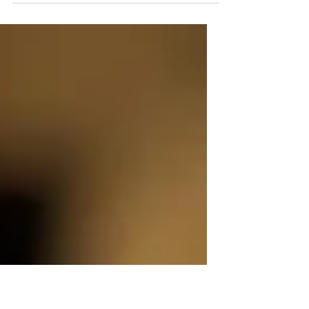
Direito Processual Civil não é exceção.
Este artigo explora,...