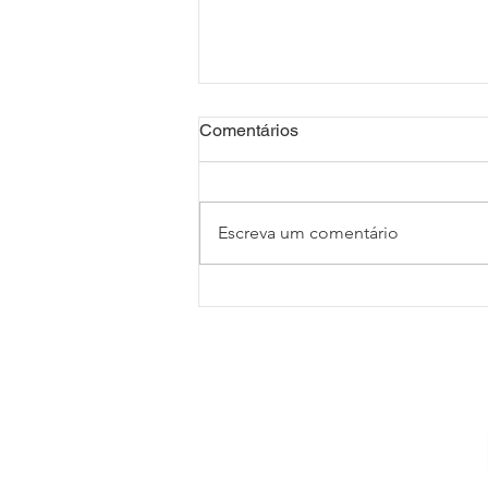
Comentários
Escreva um comentário
João Nogueira - Espelho
(1977)