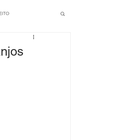
EITO
njos