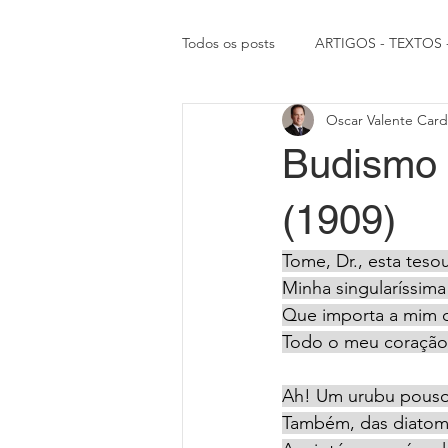
Todos os posts
ARTIGOS - TEXTOS
Oscar Valente Car
RIGHT TRUE NEWS
ARTICLES
Budismo 
(1909)
Tome, Dr., esta tesou
Minha singularíssima
Que importa a mim q
Todo o meu coração
Ah! Um urubu pouso
Também, das diatom