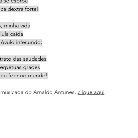
a se esbroa
ca dextra forte!
o, minha vida
lula caída
óvulo infecundo;
trato das saudades
erpétuas grades
 eu fizer no mundo!
o musicada do Arnaldo Antunes, 
clique aqui
.