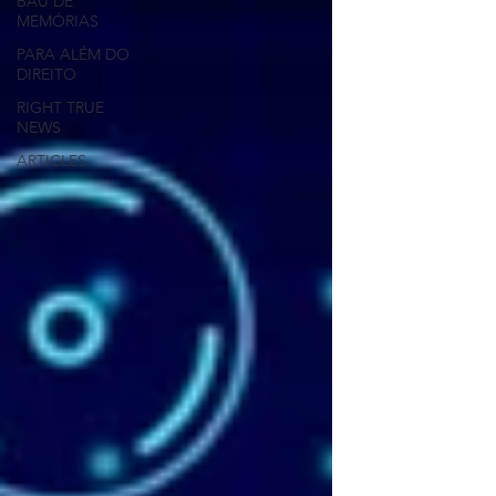
BAÚ DE
MEMÓRIAS
PARA ALÉM DO
DIREITO
RIGHT TRUE
NEWS
ARTICLES