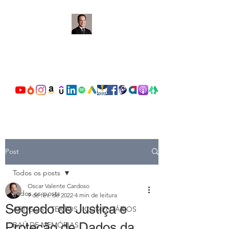
OSCAR VALENTE
CARDOSO
Post
Todos os posts
Oscar Valente Cardoso
Todos os posts
9 de fev. de 2022
4 min de leitura
Segredo de Justiça e
ARTIGOS - TEXTOS - COMENTÁRIOS
Proteção de Dados da
BAÚ DE MEMÓRIAS