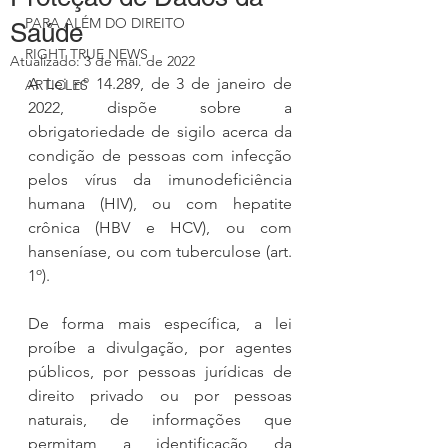
PARA ALÉM DO DIREITO
Saúde
RIGHT TRUE NEWS
Atualizado:
3 de mai. de 2022
A Lei nº 14.289, de 3 de janeiro de 
ARTICLES
2022, dispõe sobre a 
obrigatoriedade de sigilo acerca da 
condição de pessoas com infecção 
pelos vírus da imunodeficiência 
humana (HIV), ou com hepatite 
crônica (HBV e HCV), ou com 
hanseníase, ou com tuberculose (art. 
1º).
De forma mais específica, a lei 
proíbe a divulgação, por agentes 
públicos, por pessoas jurídicas de 
direito privado ou por pessoas 
naturais, de informações que 
permitam a identificação da 