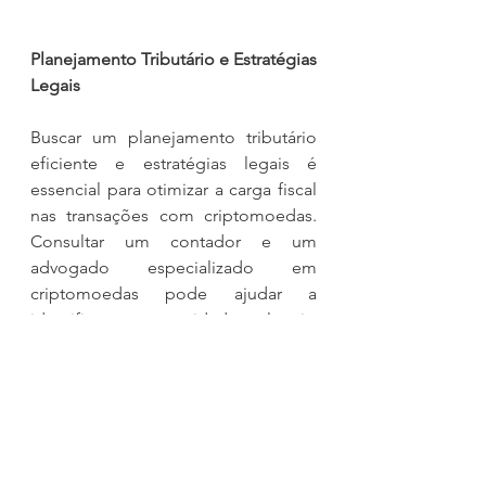
Planejamento Tributário e Estratégias 
Legais
Buscar um planejamento tributário 
eficiente e estratégias legais é 
essencial para otimizar a carga fiscal 
nas transações com criptomoedas. 
Consultar um contador e um 
advogado especializado em 
criptomoedas pode ajudar a 
identificar oportunidades legais, 
como incentivos fiscais, deduções e 
regimes tributários mais favoráveis.
O Papel das Autoridades Fiscais e a 
Evolução das Regulações