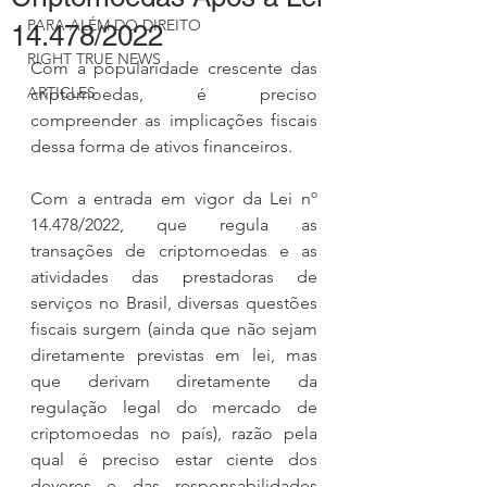
PARA ALÉM DO DIREITO
14.478/2022
RIGHT TRUE NEWS
Com a popularidade crescente das 
ARTICLES
criptomoedas, é preciso 
compreender as implicações fiscais 
dessa forma de ativos financeiros.
Com a entrada em vigor da Lei nº 
14.478/2022, que regula as 
transações de criptomoedas e as 
atividades das prestadoras de 
serviços no Brasil, diversas questões 
fiscais surgem (ainda que não sejam 
diretamente previstas em lei, mas 
que derivam diretamente da 
regulação legal do mercado de 
criptomoedas no país), razão pela 
qual é preciso estar ciente dos 
deveres e das responsabilidades 