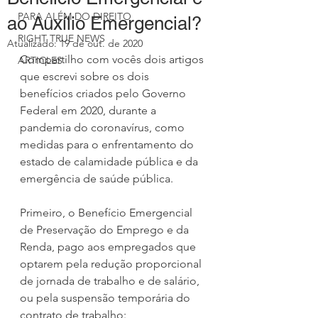
PARA ALÉM DO DIREITO
ao Auxílio Emergencial?
RIGHT TRUE NEWS
Atualizado:
19 de out. de 2020
Compartilho com vocês dois artigos 
ARTICLES
que escrevi sobre os dois 
benefícios criados pelo Governo 
Federal em 2020, durante a 
pandemia do coronavírus, como 
medidas
 para o enfrentamento do 
estado de calamidade pública e da 
emergência de saúde pública.
Primeiro, o Benefício Emergencial 
de Preservação do Emprego e da 
Renda, pago aos empregados que 
optarem pela redução proporcional 
de jornada de trabalho e de salário, 
ou pela suspensão temporária do 
contrato de trabalho: