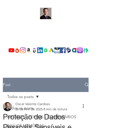
OSCAR VALENTE
CARDOSO
Post
Todos os posts
Oscar Valente Cardoso
Todos os posts
26 de fev. de 2025
8 min de leitura
Proteção de Dados
ARTIGOS - TEXTOS - COMENTÁRIOS
Pessoais Sensíveis e
BAÚ DE MEMÓRIAS