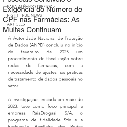
PARA ALÉM DO DIREITO
Exigência do Número de
RIGHT TRUE NEWS
CPF nas Farmácias: As
ARTICLES
Multas Continuam
A Autoridade Nacional de Proteção 
de Dados (ANPD) concluiu no início 
de fevereiro de 2025 um 
procedimento de fiscalização sobre 
redes de farmácias, com a 
necessidade de ajustes nas práticas 
de tratamento de dados pessoais no 
setor.
A investigação, iniciada em maio de 
2023, teve como foco principal a 
empresa RaiaDrogasil S/A, o 
programa de fidelidade Stix e a 
Federação Brasileira das Redes 