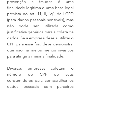
prevenção a fraudes é uma 
finalidade legítima e uma base legal 
prevista no art. 11, II, ‘g’, da LGPD 
(para dados pessoais sensíveis), mas 
não pode ser utilizada como 
justificativa genérica para a coleta de 
dados. Se a empresa deseja utilizar o 
CPF para esse fim, deve demonstrar 
que não há meios menos invasivos 
para atingir a mesma finalidade.
Diversas empresas coletam o 
número do CPF de seus 
consumidores para compartilhar os 
dados pessoais com parceiros 
comerciais e oferecer produtos e 
serviços adicionais, como seguros, 
cartões de crédito e promoções 
exclusivas para essas pessoas. 