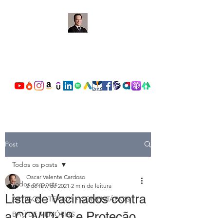
OSCAR VALENTE
CARDOSO
Post
Todos os posts
Oscar Valente Cardoso
Todos os posts
2 de fev. de 2021
2 min de leitura
Lista de Vacinados contra
ARTIGOS - TEXTOS - COMENTÁRIOS
a COVID-19 e Proteção
BAÚ DE MEMÓRIAS