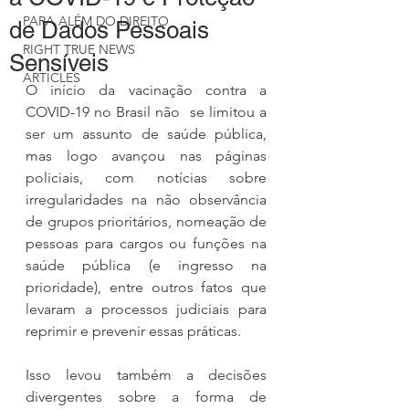
PARA ALÉM DO DIREITO
de Dados Pessoais
RIGHT TRUE NEWS
Sensíveis
ARTICLES
O início da vacinação contra a 
COVID-19 no Brasil não  se limitou a 
ser um assunto de saúde pública, 
mas logo avançou nas páginas 
policiais, com notícias sobre 
irregularidades na não observância 
de grupos prioritários, nomeação de 
pessoas para cargos ou funções na 
saúde pública (e ingresso na 
priorida
de), entre outros fatos que 
levaram a processos judiciais para 
reprimir e prevenir essas práticas.
Isso levou também a decisões 
divergentes sobre a forma de 