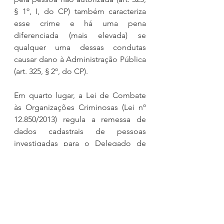
§ 1º, I, do CP) também caracteriza 
esse crime e há uma pena 
diferenciada (mais elevada) se 
qualquer uma dessas condutas 
causar dano à Administração Pública 
(art. 325, § 2º, do CP).
Em quarto lugar, a Lei de Combate 
às Organizações Criminosas (Lei nº 
12.850/2013) regula a remessa de 
dados cadastrais de pessoas 
investigadas para o Delegado de 
Polícia e para o Ministério Público. 
Essas autoridades administrativas 
podem requisitar diretamente os 
dados (ou seja, sem a intervenção 
judicial) para a Justiça Eleitoral, 
empresas telefônicas, instituições 