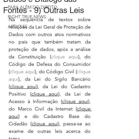
PARA ALÉM DO DIREITO
Fontes - 9) Outras Leis
RIGHT TRUE NEWS
Na sequência de textos sobre 
ARTICLES
relações da Lei Geral de Proteção de 
Dados com outros atos normativos 
no país que também tratam da 
proteção de dados, após a análise 
da Constituição (
clique aqui
), do 
Código de Defesa do Consumidor 
(
clique aqui
), do Código Civil (
clique 
aqui
), da Lei do Sigilo Bancário 
(
clique aqui
), da Lei do Cadastro 
Positivo (
clique aqui
), da Lei de 
Acesso à Informação (
clique aqui
), 
do Marco Civil da Internet (
clique 
aqui
) e do Cadastro Base do 
Cidadão (
clique aqui
), passa-se ao 
exame de outras leis acerca do 
tema.