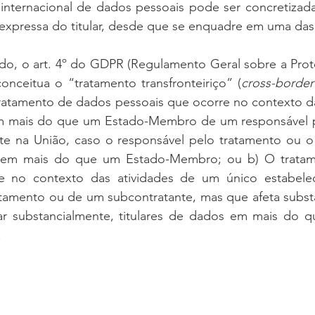
a internacional de dados pessoais pode ser concretizad
 expressa do titular, desde que se enquadre em uma das
o, o art. 4º do GDPR (Regulamento Geral sobre a Prot
onceitua o “tratamento transfronteiriço” (
cross-border
tratamento de dados pessoais que ocorre no contexto da
m mais do que um Estado-Membro de um responsável p
e na União, caso o responsável pelo tratamento ou o 
o em mais do que um Estado-Membro; ou b) O tratam
e no contexto das atividades de um único estabele
atamento ou de um subcontratante, mas que afeta substa
tar substancialmente, titulares de dados em mais do 
.