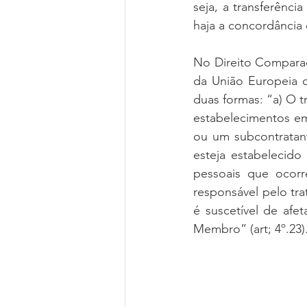
seja, a transferênci
haja a concordância
No Direito Comparad
da União Europeia c
duas formas: “a) O 
estabelecimentos e
ou um subcontratant
esteja estabelecid
pessoais que ocorr
responsável pelo tr
é suscetível de afe
Membro” (art; 4º.23)