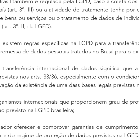
Brasil também é regulada pela LGPD, caso a coleta dos 
s (art. 3º. III) ou a atividade de tratamento tenha por o
e bens ou serviços ou o tratamento de dados de indivíd
 (art. 3º. II, da LGPD).
existem regras específicas na LGPD para a transferênci
 remessa de dados pessoais tratados no Brasil para o ext
 transferência internacional de dados significa que a 
previstas nos arts. 33/36, especialmente com o condici
ação da existência de uma dass bases legais previstas no
rganismos internacionais que proporcionem grau de pro
 previsto na LGPD brasileira;
ador oferecer e comprovar garantias de cumprimento d
lar e do regime de proteção de dados previstos na LGPD