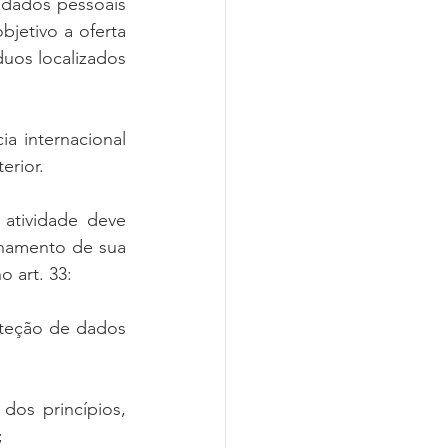
dados pessoais 
bjetivo a oferta 
uos localizados 
a internacional 
erior.
atividade deve 
onamento de sua 
 art. 33:
teção de dados 
os princípios, 
;