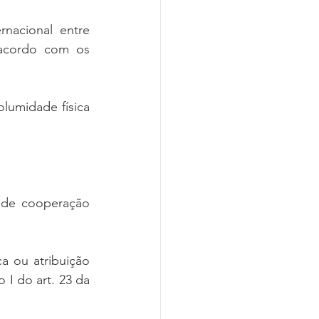
nacional entre 
 acordo com os 
lumidade física 
 de cooperação 
a ou atribuição 
 I do art. 23 da 