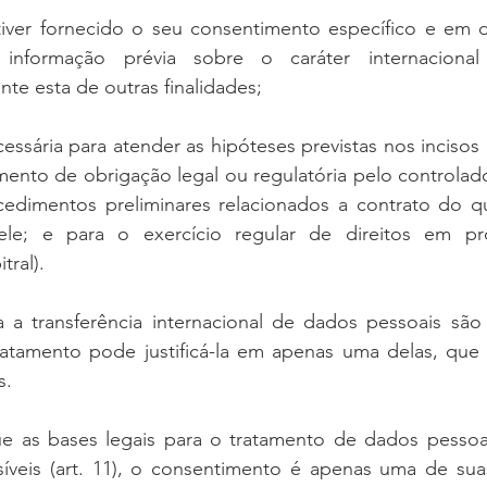
 tiver fornecido o seu consentimento específico e em d
m informação prévia sobre o caráter internacional
nte esta de outras finalidades;
ssária para atender as hipóteses previstas nos incisos II
ento de obrigação legal ou regulatória pelo controlado
edimentos preliminares relacionados a contrato do qua
ele; e para o exercício regular de direitos em proc
tral).
 a transferência internacional de dados pessoais são a
ratamento pode justificá-la em apenas uma delas, que n
s.
as bases legais para o tratamento de dados pessoais 
íveis (art. 11), o consentimento é apenas uma de suas