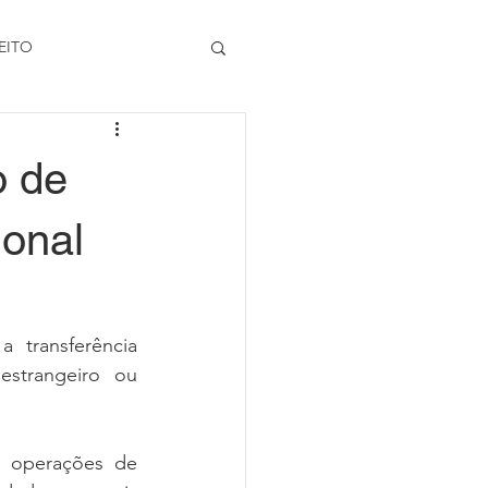
EITO
o de
ional
transferência 
strangeiro ou 
e operações de 