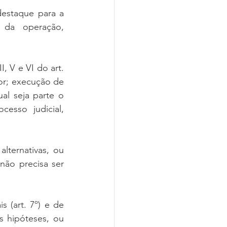
estaque para a 
 da operação, 
, V e VI do art. 
r; execução de 
l seja parte o 
esso judicial, 
lternativas, ou 
ão precisa ser 
(art. 7º) e de 
 hipóteses, ou 