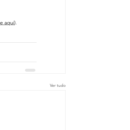
ue aqui
)
.
Ver tudo