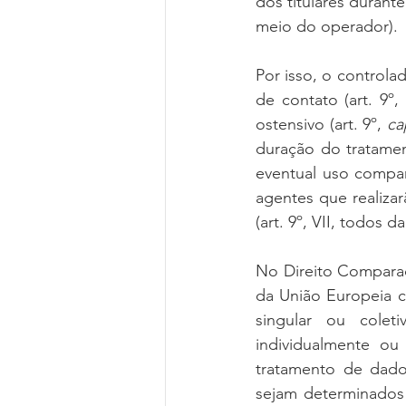
dos titulares durant
meio do operador).
Por isso, o controlad
de contato (art. 9º
ostensivo (art. 9º, 
ca
duração do tratament
eventual uso compart
agentes que realizarã
(art. 9º, VII, todos d
No Direito Comparad
da União Europeia c
singular ou colet
individualmente ou
tratamento de dado
sejam determinados