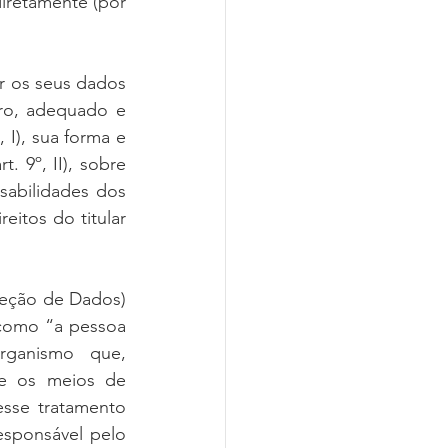
iretamente (por 
er os seus dados 
aro, adequado e 
 I), sua forma e 
 9º, II), sobre 
sabilidades dos 
eitos do titular 
eção de Dados) 
como “a pessoa 
rganismo que, 
e os meios de 
sse tratamento 
sponsável pelo 