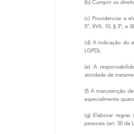
(b) Cumprir os direit
(c) Providenciar a e
5º, XVII, 10, § 3º, e 
(d) A indicação do e
LGPD);
(e) A responsabilid
atividade de tratame
(f) A manutenção de
especialmente quand
(g) Elaborar regras
pessoais (art. 50 da