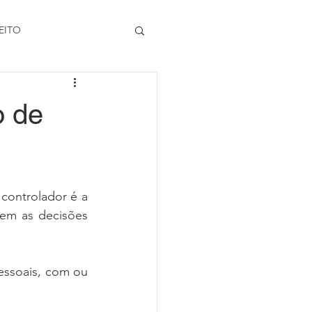
EITO
o de
controlador é a 
em as decisões 
essoais, com ou 