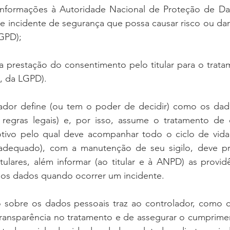
informações à Autoridade Nacional de Proteção de Dado
e incidente de segurança que possa causar risco ou dan
LGPD);
a prestação do consentimento pelo titular para o trata
2º, da LGPD).
dor define (ou tem o poder de decidir) como os dado
regras legais) e, por isso, assume o tratamento de 
motivo pelo qual deve acompanhar todo o ciclo de vida
adequado), com a manutenção de seu sigilo, deve pre
tulares, além informar (ao titular e à ANPD) as provid
dos dados quando ocorrer um incidente.
sobre os dados pessoais traz ao controlador, como c
transparência no tratamento e de assegurar o cumprimen