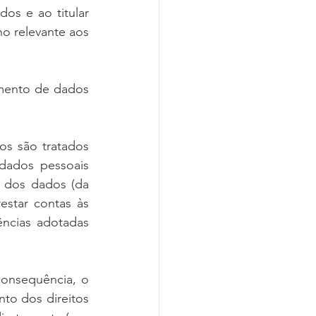
s e ao titular 
o relevante aos 
mento de dados 
s são tratados 
dados pessoais 
 dos dados (da 
star contas às 
ências adotadas 
onsequência, o 
to dos direitos 