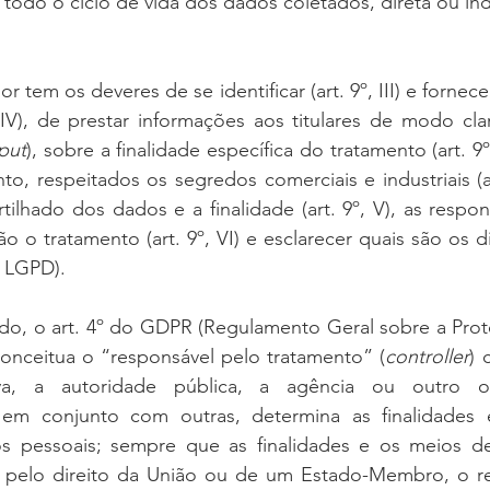
e todo o ciclo de vida dos dados coletados, direta ou ind
or tem os deveres de se identificar (art. 9º, III) e fornec
, IV), de prestar informações aos titulares de modo cl
put
), sobre a finalidade específica do tratamento (art. 9º,
o, respeitados os segredos comerciais e industriais (art.
ilhado dos dados e a finalidade (art. 9º, V), as respon
o o tratamento (art. 9º, VI) e esclarecer quais são os dir
a LGPD).
o, o art. 4º do GDPR (Regulamento Geral sobre a Prot
onceitua o “responsável pelo tratamento” (
controller
) 
iva, a autoridade pública, a agência ou outro o
 em conjunto com outras, determina as finalidades 
s pessoais; sempre que as finalidades e os meios de
 pelo direito da União ou de um Estado-Membro, o re