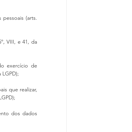
pessoais (arts. 
 VIII, e 41, da 
o exercício de 
a LGPD);
s que realizar, 
 LGPD);
ento dos dados 