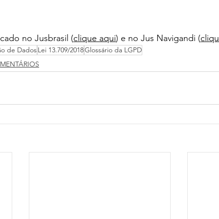
cado no Jusbrasil (
clique aqui
) e no Jus Navigandi (
cliq
ção de Dados
Lei 13.709/2018
Glossário da LGPD
OMENTÁRIOS