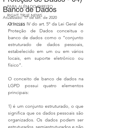
PARA ALÉM DO DIREITO
Banco de Dados
RIGHT TRUE NEWS
Atualizado:
17 de set. de 2020
O inciso IV do art. 5º da Lei Geral de 
ARTICLES
Proteção de Dados conceitua o 
banco de dados como o “conjunto 
estruturado de dados pessoais, 
estabelecido em um ou em vários 
locais, em suporte eletrônico ou 
físico”.
O conceito de banco de dados na 
LGPD possui quatro elementos 
principais:
1) é um conjunto estruturado, o que 
significa que os dados pessoais são 
organizados. Os dados podem ser 
estruturados, semiestruturados e não 