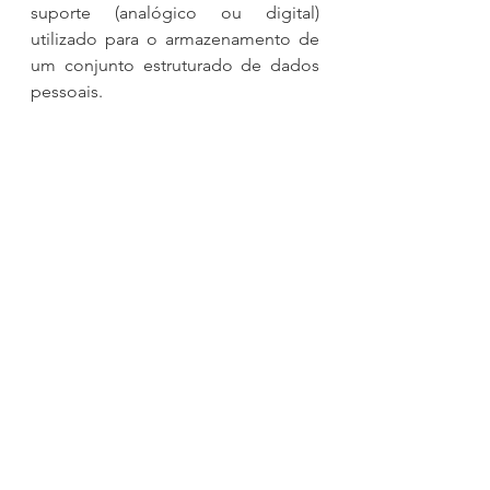
suporte (analógico ou digital) 
utilizado para o armazenamento de 
um conjunto estruturado de dados 
pessoais.
Artigo também publicado no 
Jusbrasil (
clique aqui
) e no Jus 
Navigandi (
clique aqui
)
.
LGPD
Lei Geral de Proteção de Dados
Lei 13.709/2018
Glossário da LGPD
ARTIGOS - TEXTOS - COMENTÁRIOS