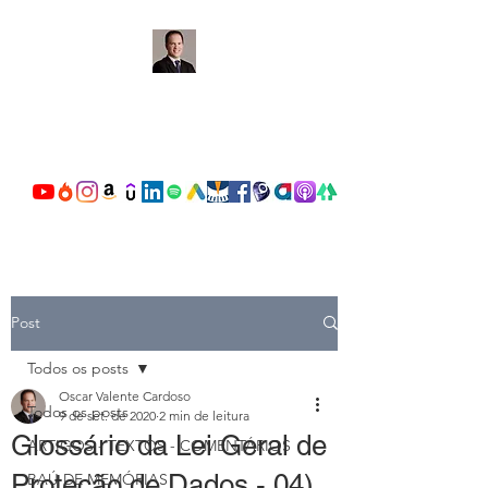
OSCAR VALENTE
CARDOSO
Post
Todos os posts
Oscar Valente Cardoso
Todos os posts
9 de set. de 2020
2 min de leitura
Glossário da Lei Geral de
ARTIGOS - TEXTOS - COMENTÁRIOS
Proteção de Dados - 04)
BAÚ DE MEMÓRIAS