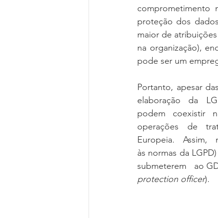
comprometimento m
proteção dos dados
maior de atribuições
na organização), enq
pode ser um emprega
Portanto, apesar das
elaboração   da   LGP
podem   coexistir   na
operações   de   trat
Europeia.   Assim,  
às normas da LGPD) e 
submeterem   ao GDPR
protection officer
).