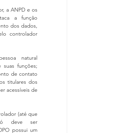
or, a ANPD e os 
ca  a  função  
ento dos dados, 
o  controlador  
oa   natural   
as funções;   
o de contato   
 titulares dos 
r acessíveis de 
rolador (até que 
  deve   ser   
DPO possui um 