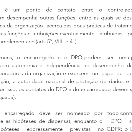
   é   um   ponto   de   contato   entre   o   controlad
ém desempenha outras funções, entre as quais se desta
res da organização  acerca das boas práticas de tratam
as funções e atribuições eventualmente   atribuídas   pel
omplementares(arts.5º, VIII, e 41).
uns,  o  encarregado  e  o  DPO podem   ser   uma pess
suem autonomia e independência no desempenho de su
aboradores da organização e exercem  um papel de  pont
ação, a autoridade nacional de proteção de dados e os
por isso, os contatos do DPO e do encarregado devem se
quada).
o   encarregado   deve   ser   nomeado   por   todo cont
 as hipóteses de dispensa), enquanto o   DPO   só 
póteses   expressamente   previstas   no GDPR; o 