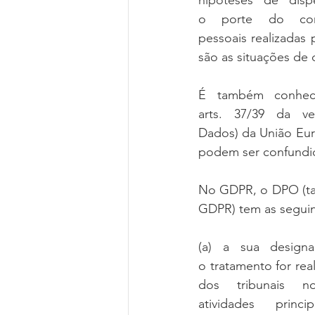
hipóteses   de   dispe
o   porte   do   co
pessoais realizadas 
são as situações de
É   também   conhec
arts.   37/39   da  
Dados) da União Eur
podem ser confundi
No GDPR, o DPO (ta
GDPR) tem as seguinte
(a)   a   sua   desig
o tratamento for rea
dos   tribunais   no
atividades   princ