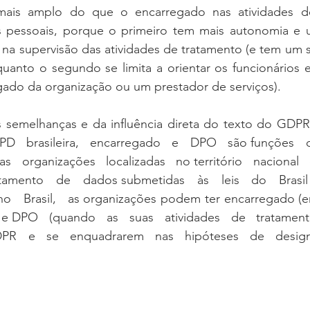
ais amplo do que o encarregado nas atividades de
 pessoais, porque o primeiro tem mais autonomia e 
 na supervisão das atividades de tratamento (e tem um st
uanto o segundo se limita a orientar os funcionários e
do da organização ou um prestador de serviços).
 semelhanças e da influência direta do texto do GDPR  
D   brasileira,   encarregado   e   DPO   são funções   dif
s   organizações   localizadas   no território   nacional   q
amento   de   dados submetidas   às   leis   do   Brasil   
 no   Brasil,   as organizações podem ter encarregado 
DPO   (quando   as   suas   atividades   de   tratamento
   e   se   enquadrarem   nas   hipóteses   de   desig