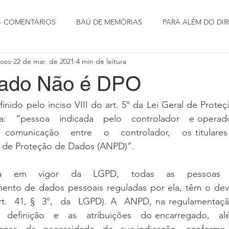
 - COMENTÁRIOS
BAÚ DE MEMÓRIAS
PARA ALÉM DO DIR
doso
22 de mar. de 2021
4 min de leitura
gado Não é DPO
nido pelo inciso VIII do art. 5º da Lei Geral de Proteção
:   “pessoa   indicada   pelo   controlador   e operador 
 comunicação   entre   o   controlador,   os titulares
l de Proteção de Dados (ANPD)”.
   em   vigor   da   LGPD,   todas   as   pessoas   
ento de dados pessoais reguladas por ela, têm o deve
t.  41, §  3º,  da  LGPD). A  ANPD, na regulamentação 
  definição   e   as   atribuições   do encarregado,   além 