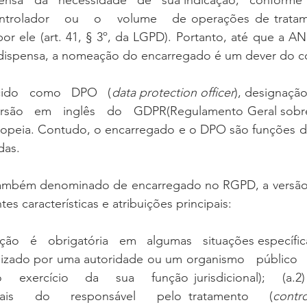
nsa   da   necessidade   de   sua indicação,   conforme   a 
ntrolador   ou   o   volume   de operações de trata
por ele (art. 41, § 3º, da LGPD). Portanto, até que a AN
 dispensa, a nomeação do encarregado é um dever do co
ido   como   DPO   (
data protection officer
), designação  
 versão   em   inglês   do   GDPR(Regulamento Geral sobr
opeia. Contudo, o encarregado e o DPO são funções dis
das.
mbém denominado de encarregado no RGPD, a versão 
s características e atribuições principais:
nação   é   obrigatória   em   algumas   situações específic
lizado por uma autoridade ou um organismo   público   (
   exercício   da   sua   função jurisdicional);   (a.2) 
ipais   do   responsável   pelo tratamento   (
contro