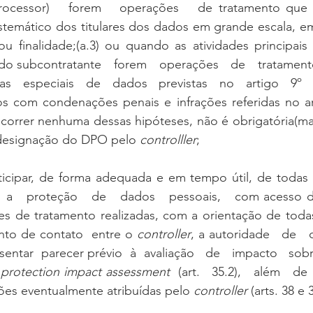
processor)   forem   operações   de tratamento qu
istemático dos titulares dos dados em grande escala, em
ou finalidade;(a.3) ou quando as atividades principais
o subcontratante   forem   operações   de   tratamento 
s   especiais   de   dados   previstas   no   artigo   9º   
s com condenações penais e infrações referidas no arti
orrer nenhuma dessas hipóteses, não é obrigatória(mas 
 designação do DPO pelo 
controlller
;
icipar, de forma adequada e em tempo útil, de todas   
  a   proteção   de   dados   pessoais,   com acesso d
s de tratamento realizadas, com a orientação de todas
nto de contato  entre o 
controller
, a autoridade   de   co
sentar  parecer prévio  à  avaliação   de   impacto   sobre 
 protection impact assessment 
 (art.   35.2),   além   de 
ições eventualmente atribuídas pelo 
controller
 (arts. 38 e 