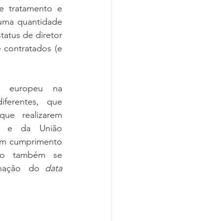
 tratamento e 
uma quantidade 
atus de diretor 
 contratados (e 
 europeu   na   
erentes,   que   
ue   realizarem   
e   da   União   
(em cumprimento 
   também   se   
nação   do  
data 