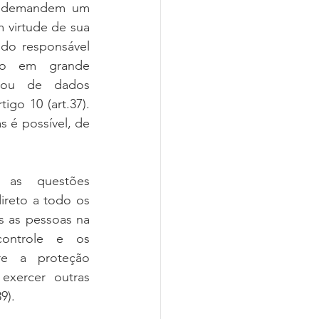
e demandem um 
 virtude de sua 
 do responsável 
  em   grande   
ou   de   dados   
go 10 (art.37). 
é possível, de 
as   questões   
ireto a todo os 
 as pessoas na 
ntrole   e   os   
  a   proteção   
 exercer  outras  
39).