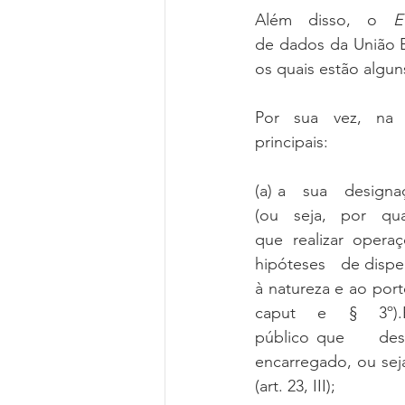
Além   disso,   o   
E
de dados da União E
os quais estão algu
Por   sua   vez,   na
principais:
(a) a   sua   designa
(ou   seja,   por   qu
que realizar opera
hipóteses   de dispe
à natureza e ao porte
caput   e   §   3º)
público que     de
encarregado, ou sej
(art. 23, III);