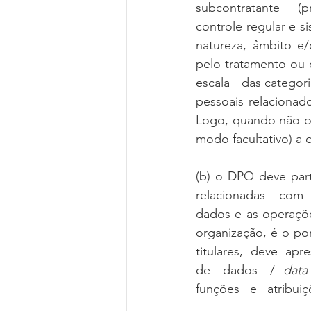
subcontratante   (
controle regular e s
natureza, âmbito e/
pelo tratamento ou d
escala   das categoria
pessoais relacionado
Logo, quando não oc
modo facultativo) a
(b) o DPO deve part
relacionadas   com 
dados e as operaçõe
organização, é o po
titulares,  deve  apre
de   dados   /  
data
funções   e   atribu