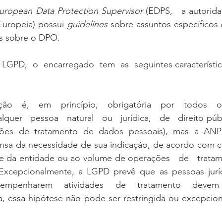
uropean Data Protection Supervisor
 (EDPS,   a autorid
uropeia) possui 
guidelines
 sobre assuntos específicos
ns sobre o DPO.
   LGPD,  o  encarregado  tem  as  seguintes característic
ção   é,   em   princípio,   obrigatória   por   todos   os
alquer   pessoa   natural   ou   jurídica,   de   direito pú
ções de tratamento de dados pessoais), mas a ANPD
nsa da necessidade de sua indicação, de acordo com crit
 da entidade ou ao volume de operações   de   tratamento
.Excepcionalmente, a LGPD prevê que as pessoas jurídi
sempenharem   atividades   de   tratamento   devem
a, essa hipótese não pode ser restringida ou excepcio