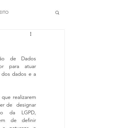
EITO
   de   Dados   
  para   atuar   
 dos dados e a 
que realizarem 
r de  designar 
  da   LGPD,   
  de   definir   