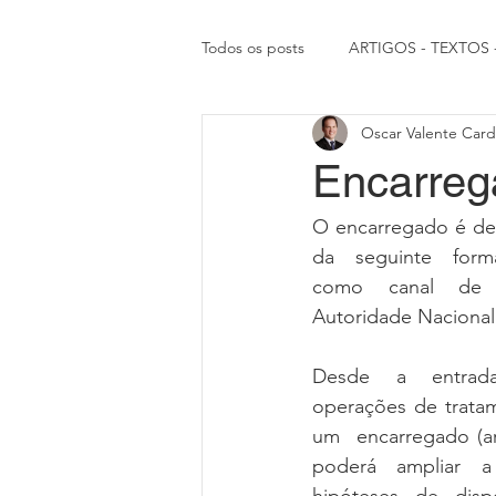
Todos os posts
ARTIGOS - TEXTOS
Oscar Valente Car
RIGHT TRUE NEWS
ARTICLES
Encarre
O encarregado é defi
da   seguinte   forma
como   canal   de  
Autoridade Naciona
Desde   a   entrada
operações de tratam
um  encarregado (ar
poderá   ampliar   a 