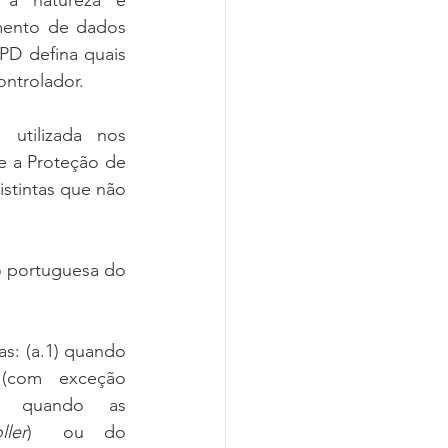
  natureza   e   
mento de dados 
PD defina quais 
ntrolador.
 utilizada   nos   
e a Proteção de 
tintas que não 
portuguesa do 
as: (a.1) quando 
com   exceção   
  quando   as   
ller
)   ou  do   