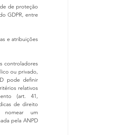
ade de proteção 
 do GDPR, entre 
as e atribuições 
 controladores   
blico ou privado, 
 pode definir 
érios relativos 
   (art.   41,   
cas de direito 
   nomear   um 
nada pela ANPD 