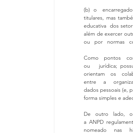
(b)  o   encarregado
titulares, mas tamb
educativa  dos seto
além de exercer outr
ou   por   normas   c
Como   pontos   com
ou   jurídica; pos
orientam   os   col
entre   a   organiz
dados pessoais (e, 
forma simples e ade
De   outro   lado,   
a ANPD regulamente
nomeado   nas   hi